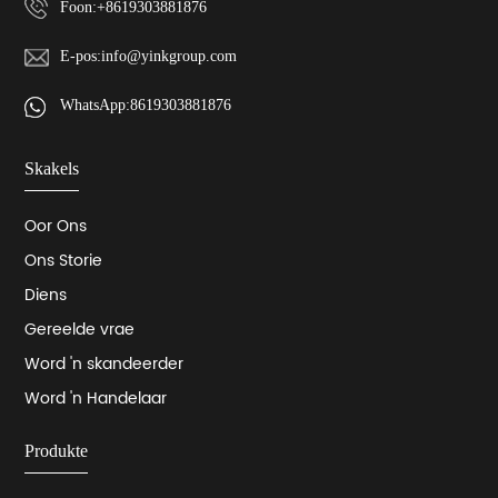
Foon:
+8619303881876
E-pos:
info@yinkgroup.com
WhatsApp:
8619303881876
Skakels
Oor Ons
Ons Storie
Diens
Gereelde vrae
Word 'n skandeerder
Word 'n Handelaar
Produkte